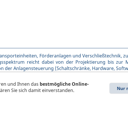
nsporteinheiten, Förderanlagen und Verschließtechnik, z
sspektrum reicht dabei von der Projektierung bis zur 
er Anlagensteuerung (Schaltschränke, Hardware, Software
ren und Ihnen das
bestmögliche Online-
Nur 
ären Sie sich damit einverstanden.
Verschließtechnik
Wir haben jahrelange Erfahrung wenn es
um das Verschließen mehrteiliger Dosen,
Gläser und anderer Lebensmittel- und
Getränkebehälter geht, ob aus Dosenblech,