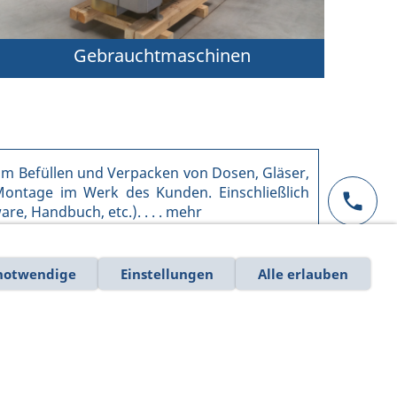
Gebrauchtmaschinen
um Befüllen und Verpacken von Dosen, Gläser,
Montage im Werk des Kunden. Einschließlich
, Handbuch, etc.). . . . mehr
notwendige
Einstellungen
Alle erlauben
Sondermaschinenbau
Portalgreifer, Positioniereinheiten und
andere Kernelemente in der spezifischen
Prozessauslegung bauen wir exakt nach
Kundenanforderungen. Existieren noch