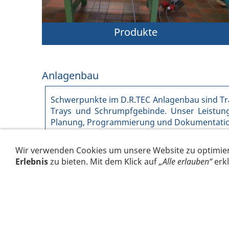
Produkte
Anlagenbau
Schwerpunkte im D.R.TEC Anlagenbau sind Tra
Trays und Schrumpfgebinde. Unser Leistung
Planung, Programmierung und Dokumentation d
Wir verwenden Cookies um unsere Website zu optimie
Erlebnis
zu bieten. Mit dem Klick auf
„Alle erlauben“
erkl
Fördertechnik
Absolut zuverlässige Fördertechnik ist das
Rückgrat der effizienten
Verpackungslogistik. D.R.TEC setzt deshalb
ausnahmslos auf den Einsatz stabiler